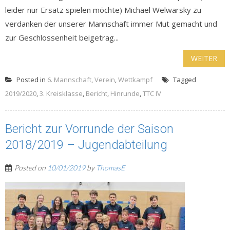
leider nur Ersatz spielen möchte) Michael Welwarsky zu
verdanken der unserer Mannschaft immer Mut gemacht und
zur Geschlossenheit beigetrag...
WEITER
Posted in
6. Mannschaft
,
Verein
,
Wettkampf
Tagged
2019/2020
,
3. Kreisklasse
,
Bericht
,
Hinrunde
,
TTC IV
Bericht zur Vorrunde der Saison
2018/2019 – Jugendabteilung
Posted on
10/01/2019
by
ThomasE