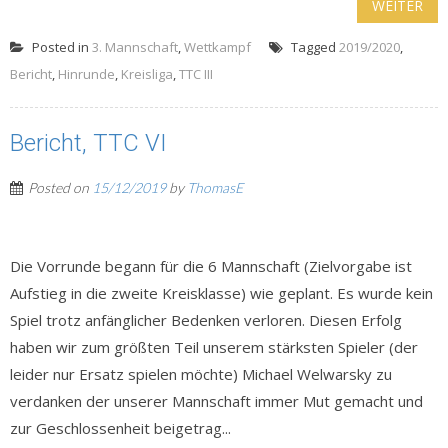
WEITER
Posted in
3. Mannschaft
,
Wettkampf
Tagged
2019/2020
,
Bericht
,
Hinrunde
,
Kreisliga
,
TTC III
Bericht, TTC VI
Posted on
15/12/2019
by
ThomasE
Die Vorrunde begann für die 6 Mannschaft (Zielvorgabe ist
Aufstieg in die zweite Kreisklasse) wie geplant. Es wurde kein
Spiel trotz anfänglicher Bedenken verloren. Diesen Erfolg
haben wir zum größten Teil unserem stärksten Spieler (der
leider nur Ersatz spielen möchte) Michael Welwarsky zu
verdanken der unserer Mannschaft immer Mut gemacht und
zur Geschlossenheit beigetrag...