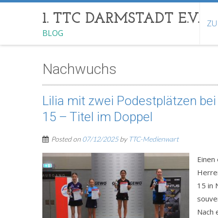
1. TTC DARMSTADT E.V.
ZU
BLOG
Nachwuchs
Lilia mit zwei Podestplätzen b
15 – Titel im Doppel
Posted on
07/12/2025
by
TTC-Medienwart
Einen 
Herre
15 in 
souver
Nach e