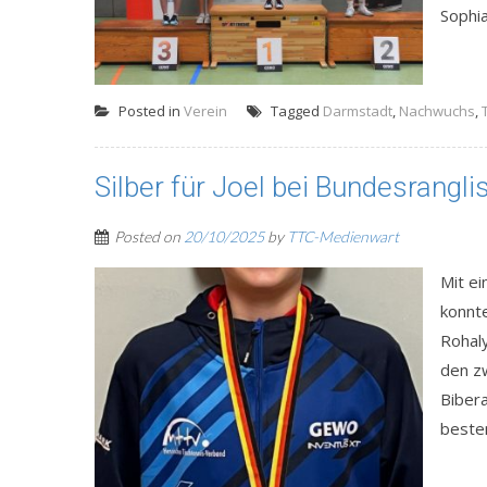
Sophia
Posted in
Verein
Tagged
Darmstadt
,
Nachwuchs
,
Silber für Joel bei Bundesrangl
Posted on
20/10/2025
by
TTC-Medienwart
Mit e
konnte
Rohaly
den z
Bibera
beste