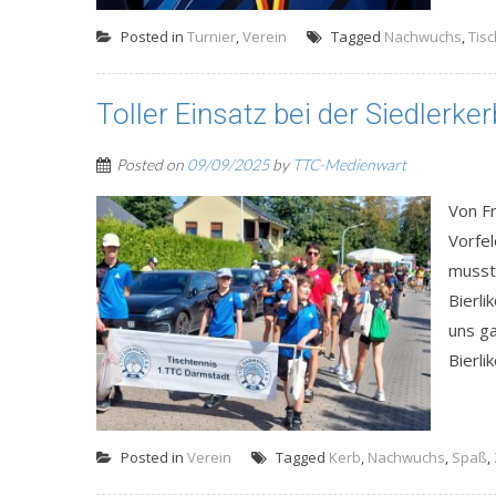
Posted in
Turnier
,
Verein
Tagged
Nachwuchs
,
Tis
Toller Einsatz bei der Siedlerker
Posted on
09/09/2025
by
TTC-Medienwart
Von Fr
Vorfel
musst
Bierli
uns ga
Bierli
Posted in
Verein
Tagged
Kerb
,
Nachwuchs
,
Spaß
,