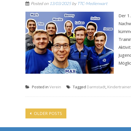
Posted on
13/03/2025
by
TTC-Medienwart
Der 1
Nachw
kümme
Traini
Aktivi
Jugend
Möglic
Posted in
Verein
Tagged
Darmstadt
,
Kindertrainer
Posts
OLDER POSTS
navigation