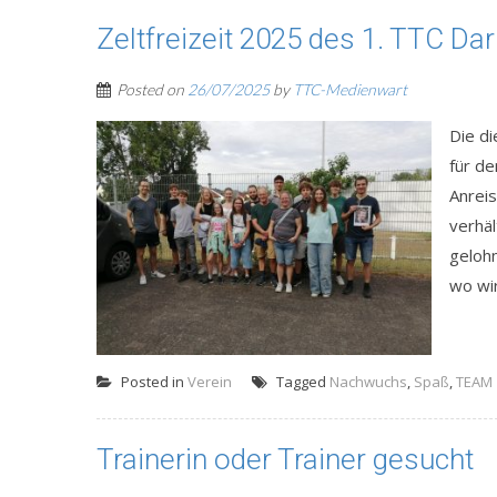
Zeltfreizeit 2025 des 1. TTC Dar
Posted on
26/07/2025
by
TTC-Medienwart
Die di
für d
Anrei
verhäl
gelohn
wo wir
Posted in
Verein
Tagged
Nachwuchs
,
Spaß
,
TEAM
Trainerin oder Trainer gesucht