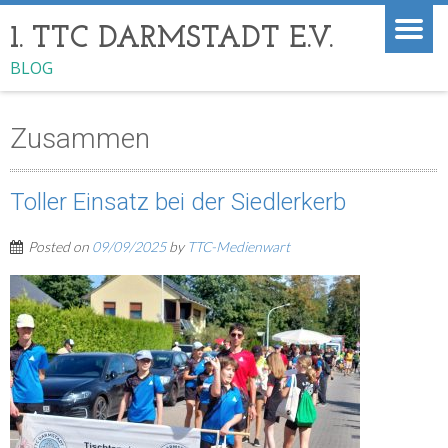
1. TTC DARMSTADT E.V.
BLOG
Zusammen
Toller Einsatz bei der Siedlerkerb
Posted on
09/09/2025
by
TTC-Medienwart